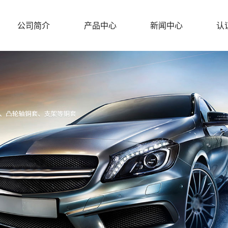
公司简介
产品中心
新闻中心
认