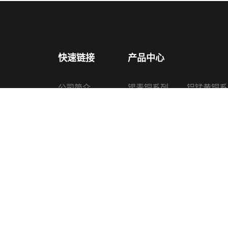
快速链接
产品中心
公司简介
锡青铜系列
铝锰黄铜系
产品中心
铅锡青铜系列
铜锌硅合金
新闻中心
铝青铜系列
喷油器铜套
认证证书
黄铜系列
其他铜产品
生产设备
联系我们
Copyright © 2022 诸暨上普机械配件有限公