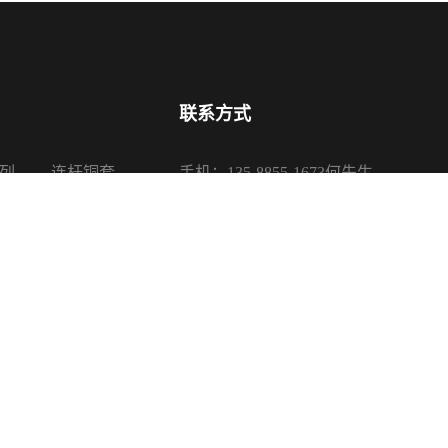
联系方式
列
连杆铜套
手机：135-8855-1673何先生
系列
活塞铜套
电话：0575-87650085、87650680
系列
传真：0575-87650080
系列
邮箱：sales@sanypu.com
地址：浙江省诸暨市店口镇银山路16
司 版权所有