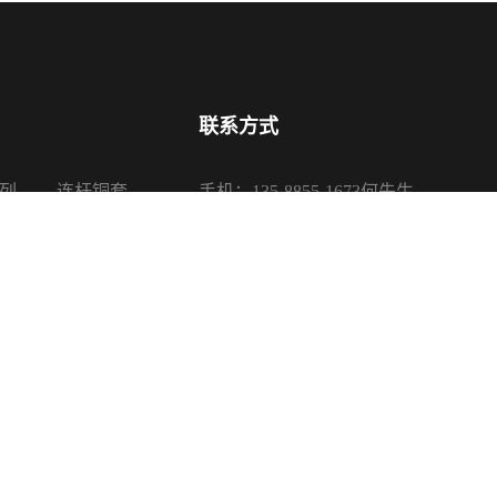
联系方式
列
连杆铜套
手机：135-8855-1673何先生
系列
活塞铜套
电话：0575-87650085、87650680
系列
传真：0575-87650080
系列
邮箱：sales@sanypu.com
地址：浙江省诸暨市店口镇银山路16
司 版权所有