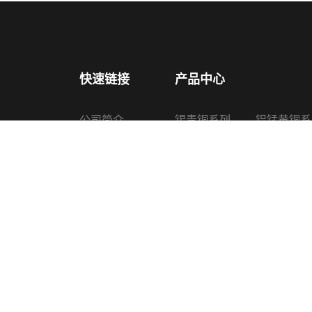
快速链接
产品中心
公司简介
锡青铜系列
铝锰黄铜系
产品中心
铅锡青铜系列
铜锌硅合金
新闻中心
铝青铜系列
喷油器铜套
认证证书
黄铜系列
其他铜产品
生产设备
联系我们
Copyright © 2022 诸暨上普机械配件有限公