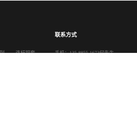
联系方式
列
连杆铜套
手机：135-8855-1673何先生
系列
活塞铜套
电话：0575-87650085、87650680
系列
传真：0575-87650080
系列
邮箱：sales@sanypu.com
地址：浙江省诸暨市店口镇银山路16
司 版权所有