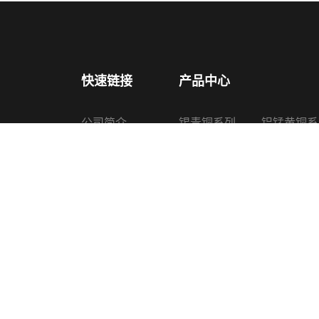
快速链接
产品中心
公司简介
锡青铜系列
铝锰黄铜系
产品中心
铅锡青铜系列
铜锌硅合金
新闻中心
铝青铜系列
喷油器铜套
认证证书
黄铜系列
其他铜产品
生产设备
联系我们
Copyright © 2022 诸暨上普机械配件有限公