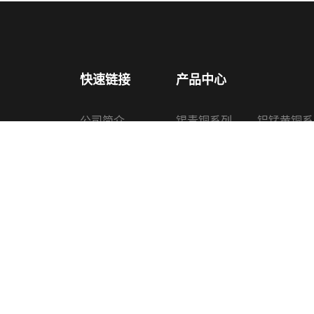
快速链接
产品中心
公司简介
锡青铜系列
铝锰黄铜系
产品中心
铅锡青铜系列
铜锌硅合金
新闻中心
铝青铜系列
喷油器铜套
认证证书
黄铜系列
其他铜产品
生产设备
联系我们
Copyright © 2022 诸暨上普机械配件有限公