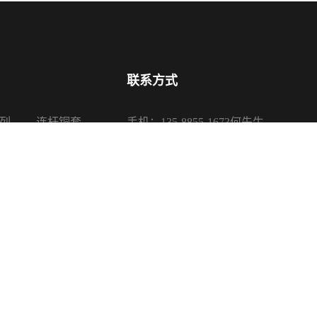
联系方式
列
连杆铜套
手机：135-8855-1673何先生
系列
活塞铜套
电话：0575-87650085、87650680
系列
传真：0575-87650080
系列
邮箱：sales@sanypu.com
地址：浙江省诸暨市店口镇银山路16
司 版权所有