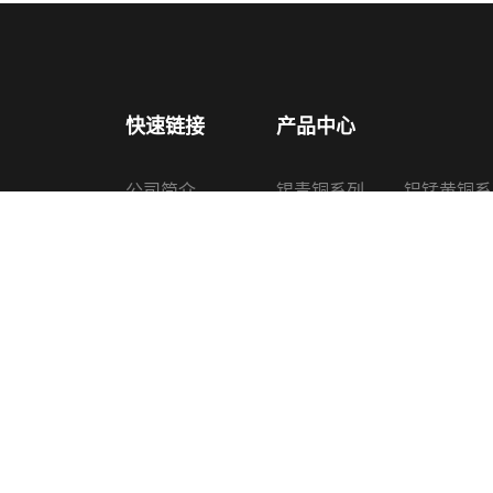
快速链接
产品中心
公司简介
锡青铜系列
铝锰黄铜系
产品中心
铅锡青铜系列
铜锌硅合金
新闻中心
铝青铜系列
喷油器铜套
认证证书
黄铜系列
其他铜产品
生产设备
联系我们
Copyright © 2022 诸暨上普机械配件有限公