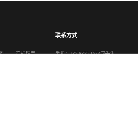
联系方式
列
连杆铜套
手机：135-8855-1673何先生
系列
活塞铜套
电话：0575-87650085、87650680
系列
传真：0575-87650080
系列
邮箱：sales@sanypu.com
地址：浙江省诸暨市店口镇银山路16
司 版权所有