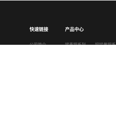
快速链接
产品中心
公司简介
锡青铜系列
铝锰黄铜系
产品中心
铅锡青铜系列
铜锌硅合金
新闻中心
铝青铜系列
喷油器铜套
认证证书
黄铜系列
其他铜产品
生产设备
联系我们
Copyright © 2022 诸暨上普机械配件有限公