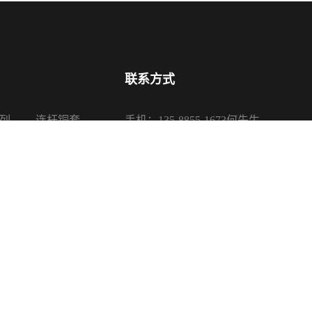
联系方式
列
连杆铜套
手机：135-8855-1673何先生
系列
活塞铜套
电话：0575-87650085、87650680
系列
传真：0575-87650080
系列
邮箱：sales@sanypu.com
地址：浙江省诸暨市店口镇银山路16
司 版权所有