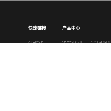
快速链接
产品中心
公司简介
锡青铜系列
铝锰黄铜系
产品中心
铅锡青铜系列
铜锌硅合金
新闻中心
铝青铜系列
喷油器铜套
认证证书
黄铜系列
其他铜产品
生产设备
联系我们
Copyright © 2022 诸暨上普机械配件有限公