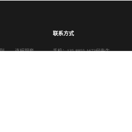
联系方式
列
连杆铜套
手机：135-8855-1673何先生
系列
活塞铜套
电话：0575-87650085、87650680
系列
传真：0575-87650080
系列
邮箱：sales@sanypu.com
地址：浙江省诸暨市店口镇银山路16
司 版权所有