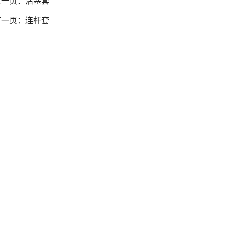
上一页：
活塞套
下一页：
连杆套