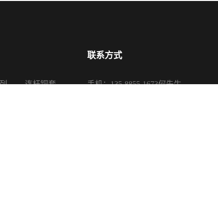
联系方式
列
连杆铜套
手机：135-8855-1673何先生
系列
活塞铜套
电话：0575-87650085、87650680
系列
传真：0575-87650080
系列
邮箱：sales@sanypu.com
地址：浙江省诸暨市店口镇银山路16
司 版权所有