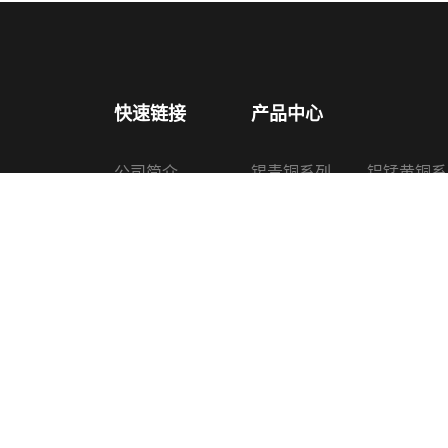
快速链接
产品中心
公司简介
锡青铜系列
铝锰黄铜系
产品中心
铅锡青铜系列
铜锌硅合金
新闻中心
铝青铜系列
喷油器铜套
认证证书
黄铜系列
其他铜产品
生产设备
联系我们
Copyright © 2022 诸暨上普机械配件有限公