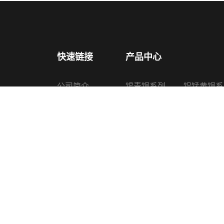
快速链接
产品中心
公司简介
锡青铜系列
铝锰黄铜系
产品中心
铅锡青铜系列
铜锌硅合金
新闻中心
铝青铜系列
喷油器铜套
认证证书
黄铜系列
其他铜产品
生产设备
联系我们
Copyright © 2022 诸暨上普机械配件有限公