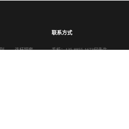
联系方式
列
连杆铜套
手机：135-8855-1673何先生
系列
活塞铜套
电话：0575-87650085、87650680
系列
传真：0575-87650080
系列
邮箱：sales@sanypu.com
地址：浙江省诸暨市店口镇银山路16
司 版权所有